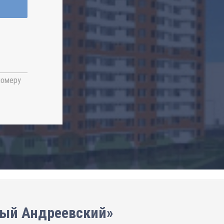
номеру
вый Андреевский»