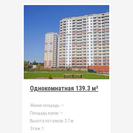
Однокомнатная 139.3 м²
Жилая площадь:
—
Площадь кухни:
—
Высота потолков:
2.7 м
Этаж:
1