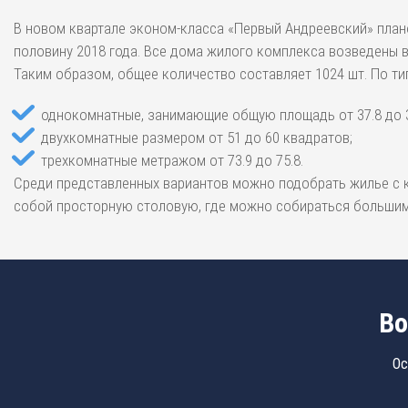
В новом квартале эконом-класса «Первый Андреевский» план
половину 2018 года. Все дома жилого комплекса возведены в 
Таким образом, общее количество составляет 1024 шт. По т
однокомнатные, занимающие общую площадь от 37.8 до 3
двухкомнатные размером от 51 до 60 квадратов;
трехкомнатные метражом от 73.9 до 75.8.
Среди представленных вариантов можно подобрать жилье с к
собой просторную столовую, где можно собираться большим
Во
Ос