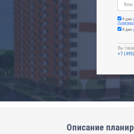
Я даю
Политико
Я даю
Вы такж
+7 (495
Описание планир